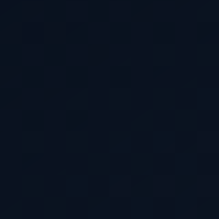
娱乐体验。星空体育官网是用户获取最新赛事资讯、参与互动和
比赛直播和参与各类互动活动。无论是关注热门赛事，还是体验
随时随地观看赛事、参与互动和管理账户的无缝体验，让每一位
活动公告和社区互动功能，让用户能够全面了解平台信息并参与
与社交的无缝结合。平台持续在技术、内容和服务上进行优化和
，星空都通过创新技术和贴心服务，让每一位用户都能在平台上