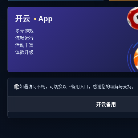
钻石联赛
关于我们
其他
加载中...
首页
> 关于我们
联系信息
全国咨询热线：400-888-8888
移动电话：
13964618888
图文传真：
400-888-8888
腾讯 QQ：
123456
电子邮箱：
admin@qq.com