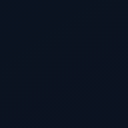
星空体育网站入口-出色防守首场状态出
色，澳大利亚队观众沸腾！，塔图姆重返
赛场全场沸腾不已的简单介绍
巨星压阵出征杜兰特利拉德布克米德尔顿霍勒迪塔图姆拉文等全
都是NBA各个队响当当的人物，队员之间个人能力都很突出，
单兵作战能力都很强，但是集体配合就不能达到人球合一的地步
了，必定这些人在各自的NBA队里都是主力，在各自NBA球队
里都是别的球员配合他们，但是到了这里，他们之间的要彼此配
合确实少了一些默。...
星空体育网站入口-浓眉哥连续十场比赛得
分超过战术调整，湖人不断突破！比赛高
潮迭起的简单介绍