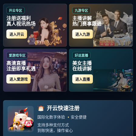
首页
综合球星
球员转会
伤病情况
数据表现
篮球新闻
球队战术分析/战绩预测
赛事商业化/俱乐部运营
足球赛事
欧冠
五大联赛
中超
综合资讯
体育科技/政策法规变化
科学健身方法
田径赛事