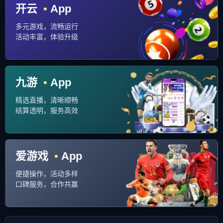
图文传真：
400-888-8888
腾讯 QQ：
123456
电子邮箱：
admin@qq.com
公司地址：
北京西环
搜索
科学健身方法
星空体育在线官网-关于多伦多猛龙迎NBA