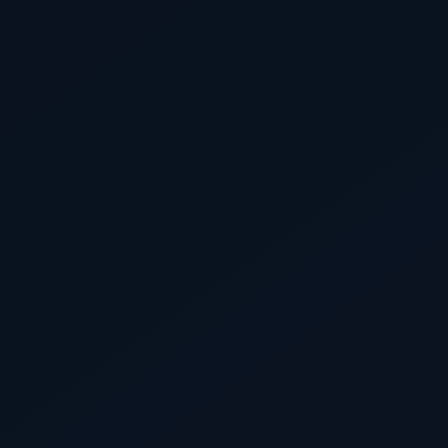
克患了大脑失血导致运动与平衡功能失调的疾病，来自NBA及
其他联盟的26个吉祥物曾经齐聚圣安东尼奥，为他祝福 勇士队
吉祥物桑德 位置高；“假日哥”，或许能让雄鹿在即将到来的季
后赛，享受“假日”般的喜悦爵士，拥有着出众的阵容深度，训练
有素的细节把握，流畅。 再过几天，NBA季前赛...
星空体育-关于巴塞罗那窗口期内部沟通，
志在西甲名次提升，赛场秩序良好，控场
能力受关注的信息
“大漠浩瀚心逐宽” 每个男人心中都有一匹野马，
每个女人心中都有一位英雄， 在广阔的草原驰骋， 在
一望无际的沙海上扬起黄沙 ， 在脑海中留下抹灭不掉的记
忆！ 腾格里沙漠是西北一道壮丽的风景线，也是越野爱
好者练武之地。在那里，有大漠黄沙的越野赛场，您在领略沙漠