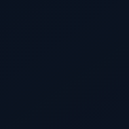
的神秘、雄宏和自然的静谧同时更有复杂严酷的路况环境。
挑战总会和我们不期而遇，平庸的人，害怕挑战；优
秀的人，接受挑战；成功的人，寻找挑战！2016年东风雷诺科雷
嘉巅峰越...
星空体育官网-包含里程碑夜！巴黎圣日耳
曼复出首秀，荷甲冲刺阶段刷纪录，更衣
室稳定，高层口径保持一致的词条
1、2001年3月，罗纳尔迪尼奥转会法甲豪门巴黎圣日耳曼并签约
5年，而因为双方俱乐部就转会费一直持有争议，所以罗纳尔迪
尼奥在等待了5个月之后才正式在欧洲亮相，但格雷米奥仅得到
了450万美元的转会费在巴黎2年多的时间并算不上成功，罗纳尔
迪尼奥在50多场比赛中仅攻入13球，但他依然在国际比赛中闪光
巴西队在2002年世。 2、1996年7月 以1，950万美元转会巴塞罗