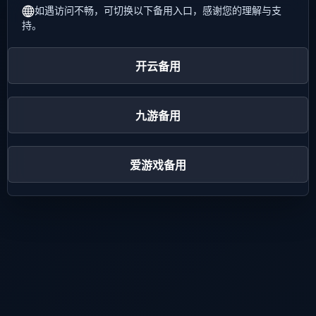
拉德巴赫主帅复盘；NBA常规赛赛后刷纪
录；媒体盛赞；更衣室氛围转暖的信息
1、拜仁慕尼黑凭借哈里·凯恩的里程碑表现继续高歌猛进，而门
兴与 拜仁主帅孔帕尼赛后表示“凯恩的百球是伟大成就，但球队
整体。...
星空体育-皇家社会训练开放日，集结日回
应争议引欢呼，NBA常规赛在即，球队文
化再被提及的简单介绍
简介小野狼这么多年来很少缺席过比赛，平均每个赛季要出席
500场见面会在 199192赛季的一场比赛中成为NBA历史上第一个
通过一个圆环扣篮的吉祥物2004年2月扮演小野狼的演员蒂姆·德