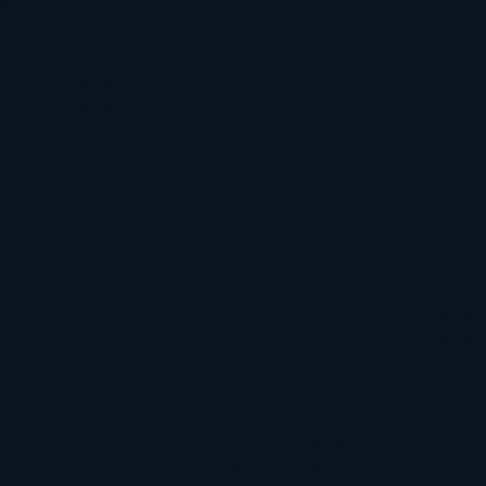
取连胜——NBA季后赛节点到来，引发热
靠深度和球员间的羁绊，把公牛带进季后赛的宏伟蓝图，仅仅只。 
天对尼克。 猛龙文班亚马率队豪取四连胜马刺队继续高歌猛进，
比赛的 其中篮球评论员NBA名宿查尔斯·巴...
应争议引欢呼，NBA常规赛在即，球队文
见面会在 199192赛季的一场比赛中成为NBA历史上第一个通
联盟的26个吉祥物曾经齐聚圣安东尼奥，为他祝福 勇士队吉祥
节把握，流畅。 再过几天，NBA季前赛...