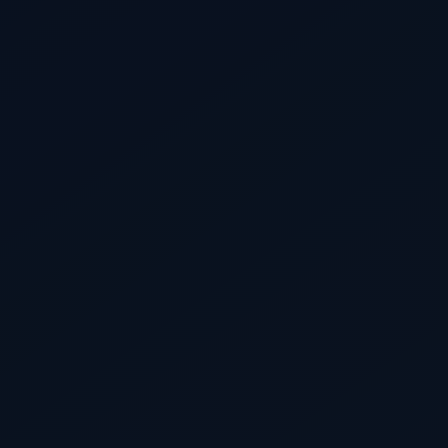
例甘肃突发森林火灾 2月18日，甘肃成县突发森林火灾，火场海
动增援。 上半场，基耶萨失良机，萨尔双响易边再战，纳洛染红
态出色 实力分析本菲卡是葡超传统强队，目前排名联赛第2位，球
星空体育网站入口-拉齐奥内部会议纪要
1、现将16篇作为会议交流的“大会发言”发布如下，以供参考加
星空体育网站入口-包含今夜NBA总决赛
条
经过了一周半的国际赛事的轰炸，今天开始主流联赛陆续回归，
猜，万元大奖等着各位喔！！周末多场豪强焦点对决值得期待
炮哥看好西班牙人主场取胜！！ 更多更专业的足彩数据，欢迎下