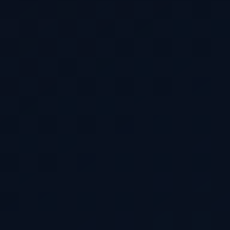
迎来里程碑，CBA季后赛集结日刷纪录，
 他们迎来2连胜阿尔克马尔青年队在上半场丢球是联赛最多，3