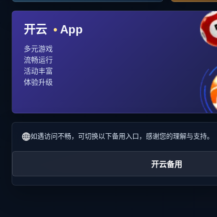
常见运动损伤防护与康复
钻石联赛
关于我们
其他
加载中...
首页
>
篮球新闻
篮球新闻
赛事商业化/俱乐部运营
球队战术分析/战绩预测
联系信息
全国咨询热线：400-888-8888
移动电话：
13964618888