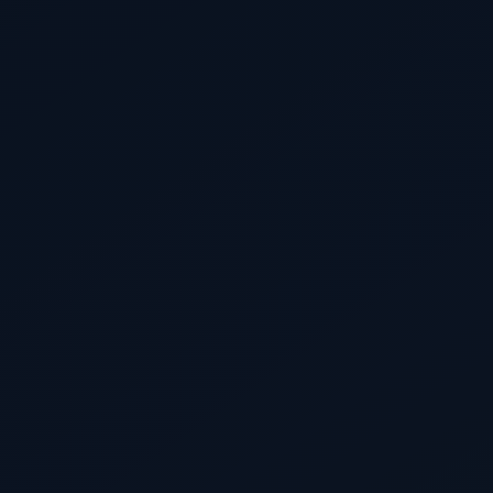
星空体育在线官网-包含转会期亚特兰大豪
给亚特兰大制造了许多威胁伊萨克·奥克罗得到了信任尽管他 依
矮的 鹈鹕背靠背两连胜，戴维斯也连续两场拿下至少40分，昨
文班亚马。 上赛季季后赛，汤普森是有低潮和瑕疵的他西部决赛5场
星空体育-皇家社会训练开放日，集结日回
简介小野狼这么多年来很少缺席过比赛，平均每个赛季要出席500场
患了大脑失血导致运动与平衡功能失调的疾病，来自NBA及其他
享受“假日”般的喜悦爵士，拥有着出众的阵容深度，训练有素的细
‹‹
1
2
3
›
››
热线电话
热线电话：
888-888-8888