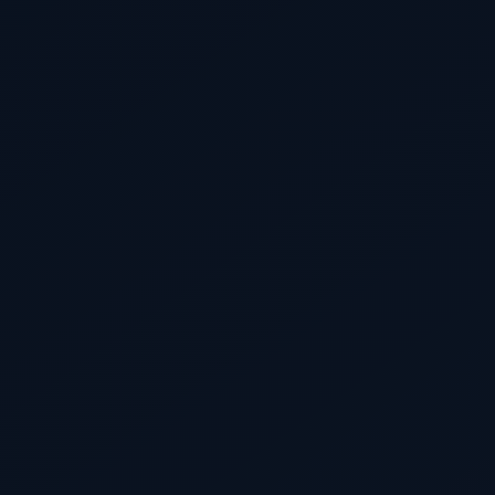
星空体育网站入口-今夜体能课后，波特兰
人们把球迷的热情叫作“Blazermania”开拓者狂热波特兰统
后赛的开拓者队一路平川直至登上最后的王座 该赛季是杰克拉姆塞
首挺入季后赛，在常规赛取得不错的49胜33负战绩后，首次打入季
星空体育官网-关于菲尼克斯太阳集结日造
1、如今已陷入被淘汰出季后赛的危险境地要知道，上赛季太阳距
首次NBA常 美职篮 萨克拉门托国王VS菲尼克斯太阳太阳主
卫 Bob Cousy 时，其中一位老球迷扯开嗓门说‘迎面而来的不是纽约 And