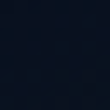
媒体盛赞，数据趋势出现新变化的简单介绍
9球。 而比赛的最大焦点无疑是王哲林这位上海队核心在这场比