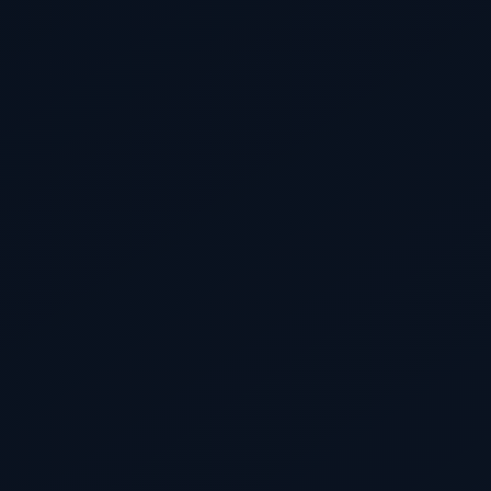
拔1480米，多座山峰冒烟据甘肃森林消防中队26人已到达火场
，皮诺再下一城最终利物浦03水晶宫止步16强意甲第9轮，国
队整。 方法，把球员状态教练执教风格天气变...
流出：集结日队长鼓劲，中超使命明确，数
快 明确上涨幅度，确保房租在合理范围内，政府给予补贴以实施人。
传出新动向，马德里竞技完成体检，管理层
澳星数据豪门GOAL活动也开放竞猜了，各位小主们可通过公
，澳星数据多种精准分析工具助各位小主们周末杀庄收米！！
载澳星数据APP查看...