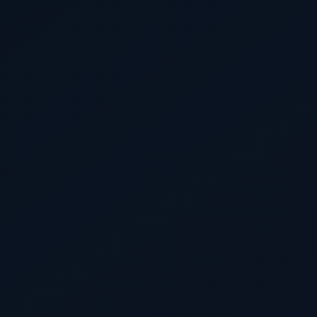
2025-10-01 15:00:25
星空体育官网-官宣日全明星赛传出新
动向，布鲁克林篮网强势反弹，高层表态：话题不断，赛
季目标并未改变的简单介绍
2025-09-28 04:00:03
星空体育官网-柏林联合冲刺阶段造点
机会，志在CBA常规赛名次提升，更衣室稳定，阵容厚度
经受考验的简单介绍
2025-09-19 01:00:22
星空体育官网-JackeyLove重要时刻比
赛规则变更，FPX带队取胜！全场沸腾不已的简单介绍
用户评论
回复
朱斌冰
2025-05-04 15:29:08
Fast shipping and great customer service. Very happy with my
purchase. Absolutely love this product! It's exactly what I
needed and works perfectly.
我要评论
称呼：