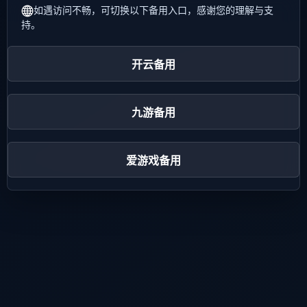
绩预测
查看: 210
经过了
星空体育网站入口
一周半的
星空体育
国际赛事的
星空体育官网
轰炸，今天开始主流联赛陆续回归，澳星数据豪门
GOAL活动也开放竞猜了，各位小主们可通过公众号号下方入口
参与或登录APP的
星空体育官网
骆驼商城的
星空体育在线官网
活
动页面进行竞猜，万元大奖等着各位喔！！周末多场豪强焦点对
决值得期待，澳星数据多种精准分析工具助各位小主们周末杀庄
收米！！
炮哥今天给大家推荐一场西甲比赛：西班牙人vs莱万