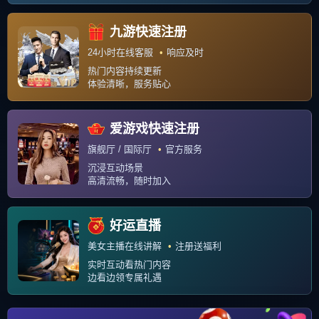
钻石联赛
关于我们
其他
加载中...
首页
>
篮球新闻
>
球队战术分析/战绩预测
篮球新闻
赛事商业化/俱乐部运营
球队战术分析/战绩预测
联系信息
全国咨询热线：400-888-8888
移动电话：
13964618888