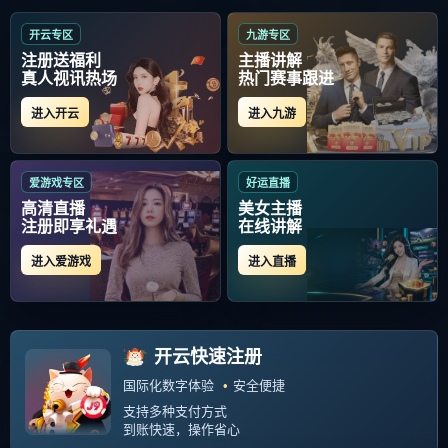
首页
综合球星
球员转会
伤病情况
数据表现
篮球新闻
球队战术分析/战绩预测
赛事商业化/俱乐部运营
足球赛事
欧冠
五大联赛
中超
综合资讯
体育科技/政策法规变化
科学健身方法
田径赛事
常见运动损伤防护与康复