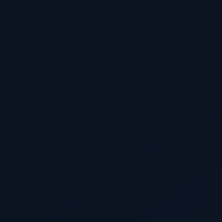
称呼：
邮箱：
网址：
◎欢迎参与讨论
热线电话
热线电话：
888-888-8888
返回顶部
这是标题
Copyright Your WebSite.Some Rights Reserved.
Z-BlogPHP