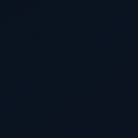
延续的简单介绍
2025-09-15 02:30:04
星空体育在线官网-包含TheShy意外战
胜DWG，反败为胜引爆全场！比赛高潮迭起的词条
用户评论
回复
郝洋宁
2024-12-06 17:35:52
Absolutely love this product! It's exactly what I needed and
works perfectly. Absolutely love this product! It's exactly what I
needed and works perfe
回复
罗杰欣
2024-11-29 15:38:47
已经多次购买了，一如既往的好，值得信赖的商家。 客服
态度很好，发货也很快，体验非常满意。
我要评论